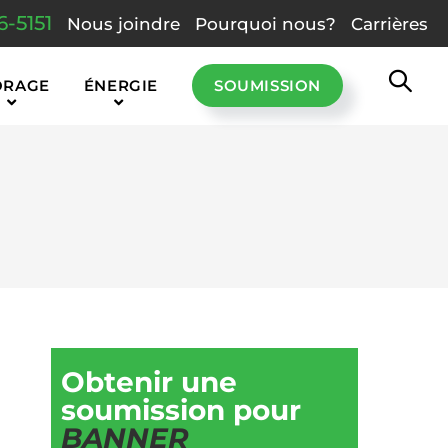
6-5151
Nous joindre
Pourquoi nous?
Carrières
ORAGE
ÉNERGIE
SOUMISSION
Obtenir une
soumission pour
BANNER