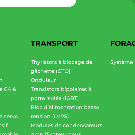
TRANSPORT
FORA
Thyristors à blocage de
Système 
gâchette (GTO)
n
Onduleur
se CA &
Transistors bipolaires à
porte isolée (IGBT)
Bloc d’alimentation basse
e servo
tension (LVPS)
sif
Modules de condensateurs
mmable
Amplificateur pour