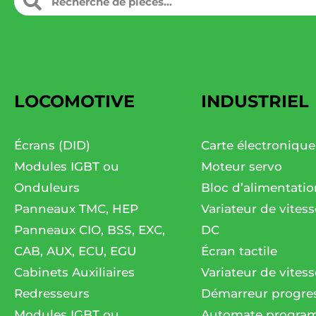
LOCOMOTIVE
INDUSTRIEL
Écrans (DID)
Carte électronique
Modules IGBT ou
Moteur servo
Onduleurs
Bloc d’alimentatio
Panneaux TMC, HEP
Variateur de vites
Panneaux CIO, BSS, EXC,
DC
CAB, AUX, ECU, EGU
Écran tactile
Cabinets Auxiliaires
Variateur de vitess
Redresseurs
Démarreur progres
Modules IGBT ou
Automate progra