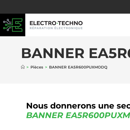
BANNER EA5
>
Pièces
>
BANNER EA5R600PUXMODQ
Nous donnerons une sec
BANNER
EA5R600PUX