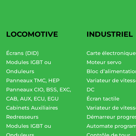
LOCOMOTIVE
INDUSTRIEL
Écrans (DID)
Carte électronique
Modules IGBT ou
Moteur servo
Onduleurs
Bloc d’alimentatio
Panneaux TMC, HEP
Variateur de vites
Panneaux CIO, BSS, EXC,
DC
CAB, AUX, ECU, EGU
Écran tactile
Cabinets Auxiliaires
Variateur de vitess
Redresseurs
Démarreur progres
Modules IGBT ou
Automate progra
Onduleurs
Contrôle de tour