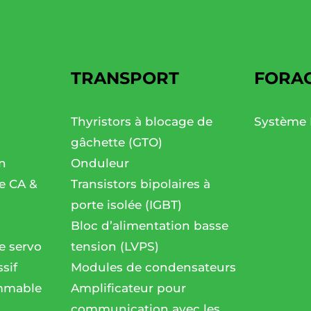
TRANSPORT
FORA
Thyristors à blocage de
Système 
gâchette (GTO)
n
Onduleur
se CA &
Transistors bipolaires à
porte isolée (IGBT)
Bloc d’alimentation basse
e servo
tension (LVPS)
sif
Modules de condensateurs
mmable
Amplificateur pour
communication avec les