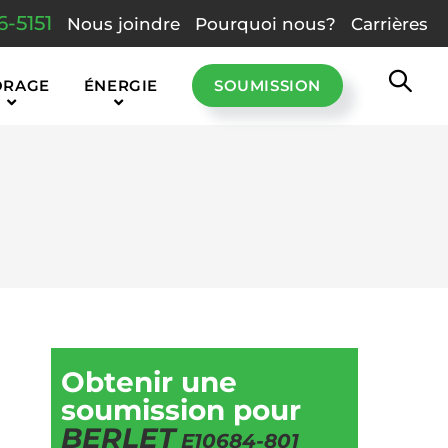
6-5151
Nous joindre
Pourquoi nous?
Carrières
ORAGE
ÉNERGIE
SOUMISSION
Obtenir une
soumission pour
BERLET
E10684-801