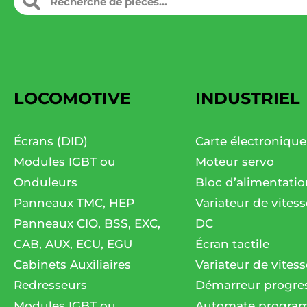
LOCOMOTIVE
INDUSTRIEL
Écrans (DID)
Carte électronique
Modules IGBT ou
Moteur servo
Onduleurs
Bloc d’alimentatio
Panneaux TMC, HEP
Variateur de vites
Panneaux CIO, BSS, EXC,
DC
CAB, AUX, ECU, EGU
Écran tactile
Cabinets Auxiliaires
Variateur de vitess
Redresseurs
Démarreur progres
Modules IGBT ou
Automate progra