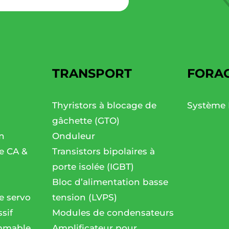
TRANSPORT
FORA
Thyristors à blocage de
Système 
gâchette (GTO)
n
Onduleur
se CA &
Transistors bipolaires à
porte isolée (IGBT)
Bloc d’alimentation basse
e servo
tension (LVPS)
sif
Modules de condensateurs
mmable
Amplificateur pour