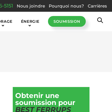
6-5151
Nous joindre
Pourquoi nous?
Carrières
ORAGE
ÉNERGIE
SOUMISSION
Obtenir une
soumission pour
BEST FERRUPS