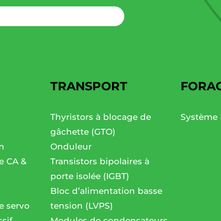
TRANSPORT
FORA
Thyristors à blocage de
Système 
gâchette (GTO)
n
Onduleur
se CA &
Transistors bipolaires à
porte isolée (IGBT)
Bloc d’alimentation basse
e servo
tension (LVPS)
sif
Modules de condensateurs