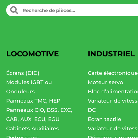
LOCOMOTIVE
INDUSTRIEL
Écrans (DID)
Carte électronique
Modules IGBT ou
Moteur servo
Onduleurs
Bloc d’alimentatio
Panneaux TMC, HEP
Variateur de vites
Panneaux CIO, BSS, EXC,
DC
CAB, AUX, ECU, EGU
Écran tactile
Cabinets Auxiliaires
Variateur de vitess
Redresseurs
Démarreur progres