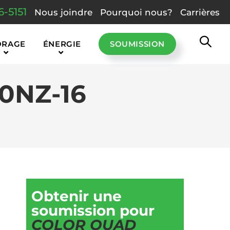
6-5151
Nous joindre
Pourquoi nous?
Carrières
ORAGE
ÉNERGIE
SOUMISSION
0NZ-16
Obtenir une
soumission pour
COLOR QUAD