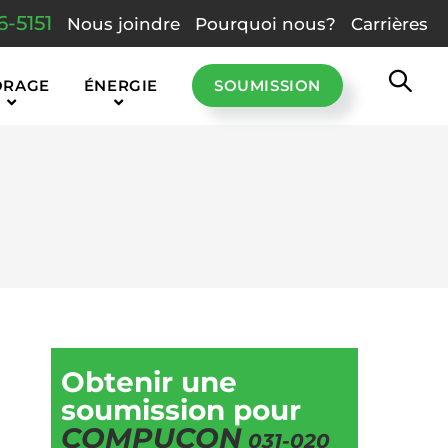
6-5151
Nous joindre
Pourquoi nous?
Carrières
ORAGE
ÉNERGIE
SOUMISSION
Obtenir une
soumission pour
COMPUCON
031-020