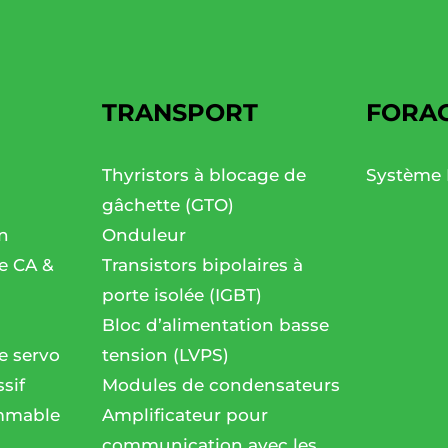
TRANSPORT
FORA
Thyristors à blocage de
Système 
gâchette (GTO)
n
Onduleur
se CA &
Transistors bipolaires à
porte isolée (IGBT)
Bloc d’alimentation basse
e servo
tension (LVPS)
sif
Modules de condensateurs
mmable
Amplificateur pour
communication avec les