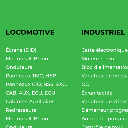
LOCOMOTIVE
INDUSTRIEL
Écrans (DID)
Carte électronique
Modules IGBT ou
Moteur servo
Onduleurs
Bloc d’alimentatio
Panneaux TMC, HEP
Variateur de vites
Panneaux CIO, BSS, EXC,
DC
CAB, AUX, ECU, EGU
Écran tactile
Cabinets Auxiliaires
Variateur de vitess
Redresseurs
Démarreur progres
Modules IGBT ou
Automate progra
Onduleurs
Contrôle de tour