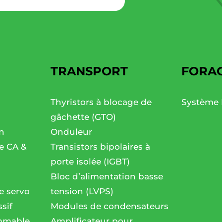
TRANSPORT
FORA
Thyristors à blocage de
Système 
gâchette (GTO)
n
Onduleur
se CA &
Transistors bipolaires à
porte isolée (IGBT)
Bloc d’alimentation basse
e servo
tension (LVPS)
sif
Modules de condensateurs
mmable
Amplificateur pour