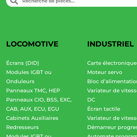
LOCOMOTIVE
INDUSTRIEL
Écrans (DID)
Carte électronique
Modules IGBT ou
Moteur servo
Onduleurs
Bloc d’alimentatio
Panneaux TMC, HEP
Variateur de vites
Panneaux CIO, BSS, EXC,
DC
CAB, AUX, ECU, EGU
Écran tactile
Cabinets Auxiliaires
Variateur de vitess
Redresseurs
Démarreur progres
Modules IGBT ou
Automate progra