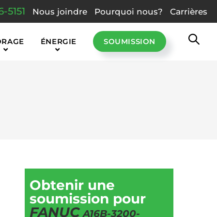
6-5151
Nous joindre
Pourquoi nous?
Carrières
ORAGE
ÉNERGIE
SOUMISSION
Obtenir une
soumission pour
FANUC
A16B-3200-