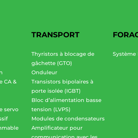
TRANSPORT
FORA
Thyristors à blocage de
Système 
gâchette (GTO)
n
Onduleur
se CA &
Transistors bipolaires à
porte isolée (IGBT)
Bloc d’alimentation basse
e servo
tension (LVPS)
sif
Modules de condensateurs
mmable
Amplificateur pour
communication avec les