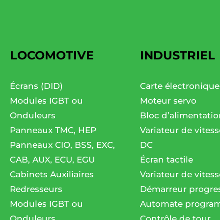
LOCOMOTIVE
INDUSTRIEL
Écrans (DID)
Carte électronique
Modules IGBT ou
Moteur servo
Onduleurs
Bloc d’alimentatio
Panneaux TMC, HEP
Variateur de vites
Panneaux CIO, BSS, EXC,
DC
CAB, AUX, ECU, EGU
Écran tactile
Cabinets Auxiliaires
Variateur de vitess
Redresseurs
Démarreur progres
Modules IGBT ou
Automate progra
Onduleurs
Contrôle de tour