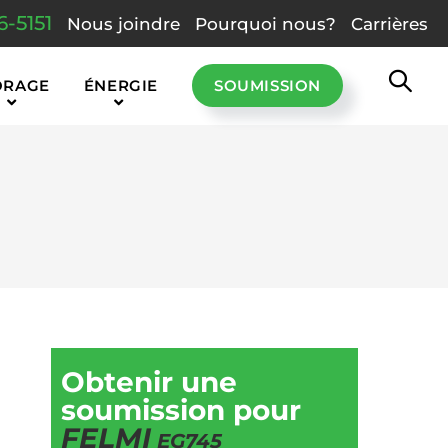
6-5151
Nous joindre
Pourquoi nous?
Carrières
ORAGE
ÉNERGIE
SOUMISSION
Obtenir une
soumission pour
FELMI
EG745