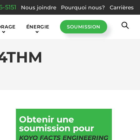
6-5151
Nous joindre
Pourquoi nous?
Carrières
ORAGE
ÉNERGIE
SOUMISSION
04THM
Obtenir une
soumission pour
KOYO FACTS ENGINEERING