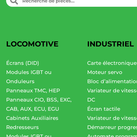
LOCOMOTIVE
INDUSTRIEL
Écrans (DID)
Carte électronique
Modules IGBT ou
Moteur servo
Onduleurs
Bloc d’alimentatio
Panneaux TMC, HEP
Variateur de vites
Panneaux CIO, BSS, EXC,
DC
CAB, AUX, ECU, EGU
Écran tactile
Cabinets Auxiliaires
Variateur de vitess
Redresseurs
Démarreur progres
Modules IGBT ou
Automate progra