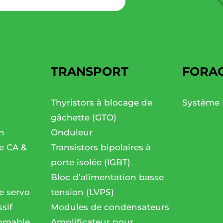
TRANSPORT
FORA
Thyristors à blocage de
Système 
gâchette (GTO)
n
Onduleur
se CA &
Transistors bipolaires à
porte isolée (IGBT)
Bloc d’alimentation basse
e servo
tension (LVPS)
sif
Modules de condensateurs
mmable
Amplificateur pour