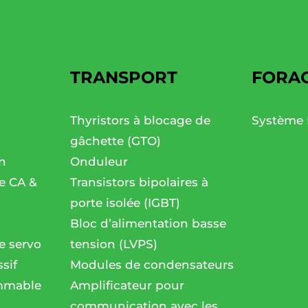
TRANSPORT
FORA
Thyristors à blocage de
Système 
gâchette (GTO)
n
Onduleur
se CA &
Transistors bipolaires à
porte isolée (IGBT)
Bloc d’alimentation basse
e servo
tension (LVPS)
sif
Modules de condensateurs
mmable
Amplificateur pour
communication avec les