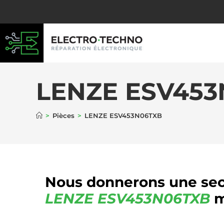
LENZE ESV45
>
Pièces
>
LENZE ESV453N06TXB
Nous donnerons une sec
LENZE
ESV453N06TXB
m