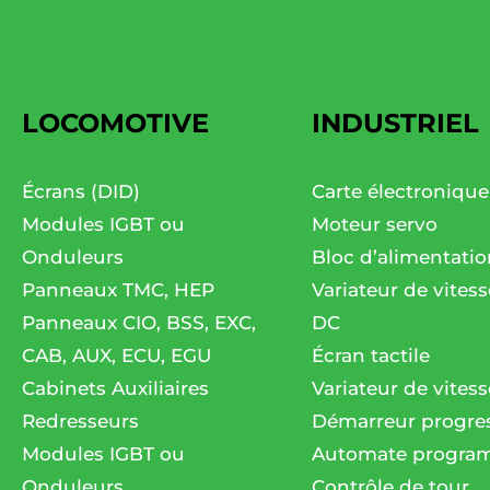
LOCOMOTIVE
INDUSTRIEL
Écrans (DID)
Carte électronique
Modules IGBT ou
Moteur servo
Onduleurs
Bloc d’alimentatio
Panneaux TMC, HEP
Variateur de vites
Panneaux CIO, BSS, EXC,
DC
CAB, AUX, ECU, EGU
Écran tactile
Cabinets Auxiliaires
Variateur de vitess
Redresseurs
Démarreur progres
Modules IGBT ou
Automate progra
Onduleurs
Contrôle de tour