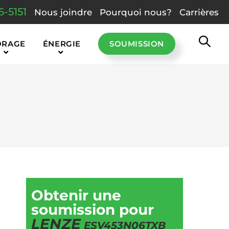
6-5151
Nous joindre
Pourquoi nous?
Carrières
ORAGE
ÉNERGIE
SOUMISSION
Obtenir une
soumission pour
LENZE
ESV453N06TXB