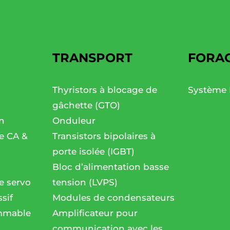
TRANSPORT
FORA
Thyristors à blocage de
Système 
gâchette (GTO)
n
Onduleur
se CA &
Transistors bipolaires à
porte isolée (IGBT)
Bloc d’alimentation basse
e servo
tension (LVPS)
sif
Modules de condensateurs
mmable
Amplificateur pour
communication avec les