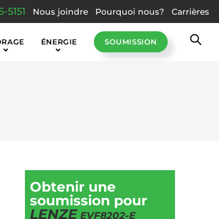
6-5151
Nous joindre
Pourquoi nous?
Carrières
ORAGE
ÉNERGIE
SOUMISSION
Obtenir une
soumission pour
LENZE
EVF8202-E