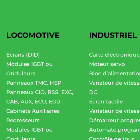
LOCOMOTIVE
INDUSTRIEL
Écrans (DID)
Carte électronique
Modules IGBT ou
Moteur servo
Onduleurs
Bloc d’alimentatio
Panneaux TMC, HEP
Variateur de vites
Panneaux CIO, BSS, EXC,
DC
CAB, AUX, ECU, EGU
Écran tactile
Cabinets Auxiliaires
Variateur de vitess
Redresseurs
Démarreur progres
Modules IGBT ou
Automate progra
Onduleurs
Contrôle de tour