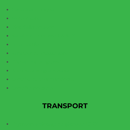
Carte électronique
Moteur servo
Bloc d’alimentation
Variateur de vitesse CA & DC
Écran tactile
Variateur de vitesse servo
Démarreur progressif
Automate programmable
Contrôle de tour numérique
Contrôle industriel
TRANSPORT
Thyristors à blocage de gâchette (GTO)