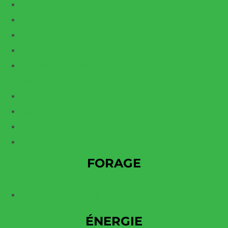
Onduleur
Transistors bipolaires à porte isolée (IGBT)
Bloc d’alimentation basse tension (LVPS)
Modules de condensateurs
Amplificateur pour communication avec les
passagers
Système HVAC
Cartes électroniques
Afficheur aux DEL ou Girouette
Contrôleur d’afficheurs aux DEL ou à Girouette
FORAGE
Système Rig control
ÉNERGIE