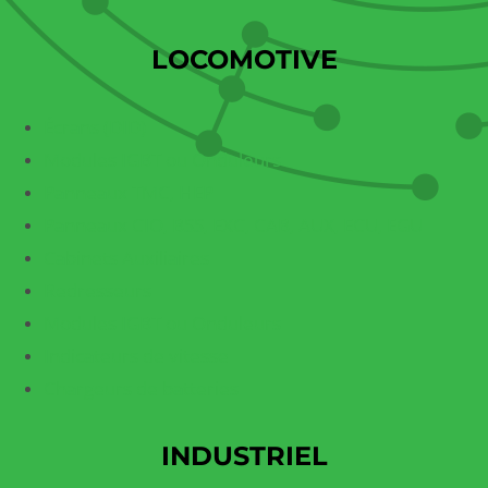
LOCOMOTIVE
Écrans (DID)
Modules IGBT ou Onduleurs
Panneaux TMC, HEP
Panneaux CIO, BSS, EXC, CAB, AUX, ECU, EGU
Cabinets Auxiliaires
Redresseurs
Modules IGBT ou Onduleurs
Indicateurs de vitesse
Chargeurs de batteries
INDUSTRIEL