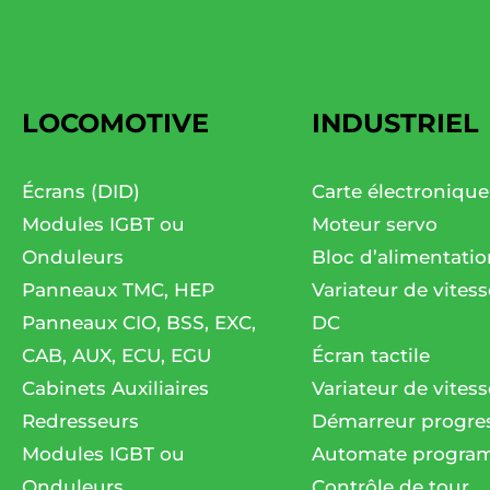
LOCOMOTIVE
INDUSTRIEL
Écrans (DID)
Carte électronique
Modules IGBT ou
Moteur servo
Onduleurs
Bloc d’alimentatio
Panneaux TMC, HEP
Variateur de vites
Panneaux CIO, BSS, EXC,
DC
CAB, AUX, ECU, EGU
Écran tactile
Cabinets Auxiliaires
Variateur de vitess
Redresseurs
Démarreur progres
Modules IGBT ou
Automate progra
Onduleurs
Contrôle de tour