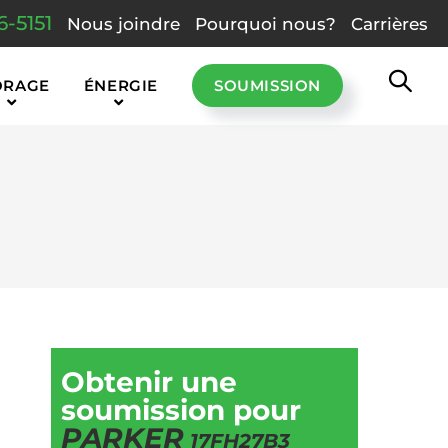
6-5151
Nous joindre
Pourquoi nous?
Carrières
ORAGE
ÉNERGIE
SOUMISSION
Obtenir une
soumission pour
PARKER
17FH27B3