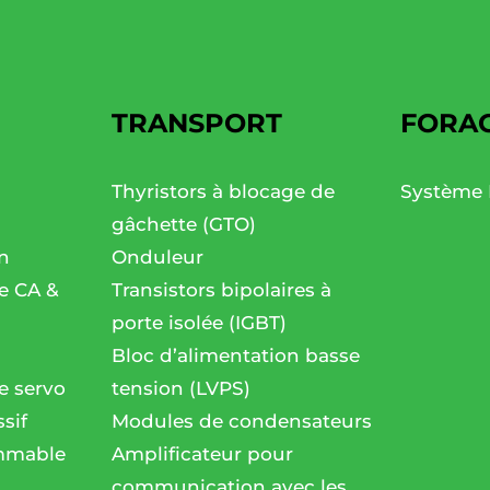
TRANSPORT
FORA
Thyristors à blocage de
Système 
gâchette (GTO)
n
Onduleur
se CA &
Transistors bipolaires à
porte isolée (IGBT)
Bloc d’alimentation basse
e servo
tension (LVPS)
sif
Modules de condensateurs
mmable
Amplificateur pour
communication avec les