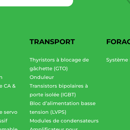
TRANSPORT
FORA
Thyristors à blocage de
Système 
gâchette (GTO)
n
Onduleur
se CA &
Transistors bipolaires à
porte isolée (IGBT)
Bloc d’alimentation basse
e servo
tension (LVPS)
sif
Modules de condensateurs
mmable
Amplificateur pour