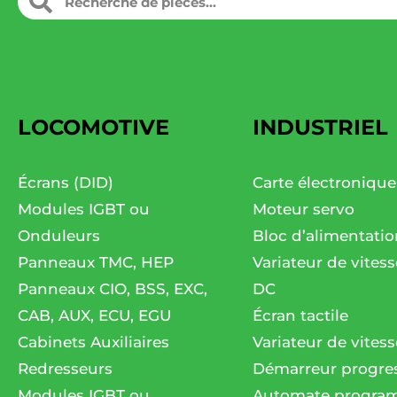
LOCOMOTIVE
INDUSTRIEL
Écrans (DID)
Carte électronique
Modules IGBT ou
Moteur servo
Onduleurs
Bloc d’alimentatio
Panneaux TMC, HEP
Variateur de vites
Panneaux CIO, BSS, EXC,
DC
CAB, AUX, ECU, EGU
Écran tactile
Cabinets Auxiliaires
Variateur de vitess
Redresseurs
Démarreur progres
Modules IGBT ou
Automate progra