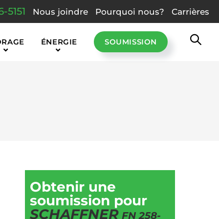
6-5151
Nous joindre
Pourquoi nous?
Carrières
ORAGE
ÉNERGIE
SOUMISSION
Obtenir une
soumission pour
SCHAFFNER
FN 258-