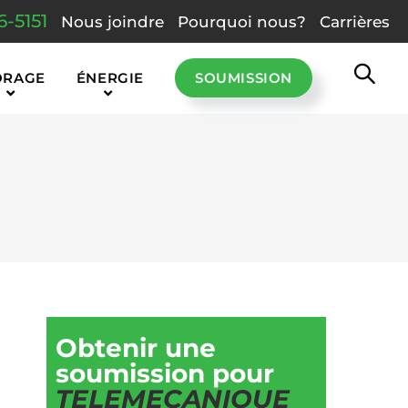
6-5151
Nous joindre
Pourquoi nous?
Carrières
ORAGE
ÉNERGIE
SOUMISSION
Obtenir une
soumission pour
TELEMECANIQUE