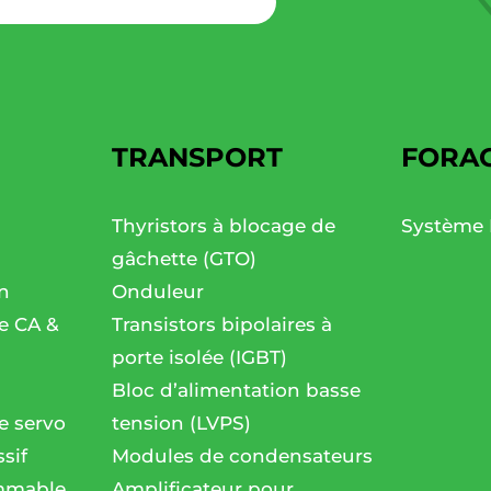
TRANSPORT
FORA
Thyristors à blocage de
Système 
gâchette (GTO)
n
Onduleur
se CA &
Transistors bipolaires à
porte isolée (IGBT)
Bloc d’alimentation basse
e servo
tension (LVPS)
sif
Modules de condensateurs
mmable
Amplificateur pour