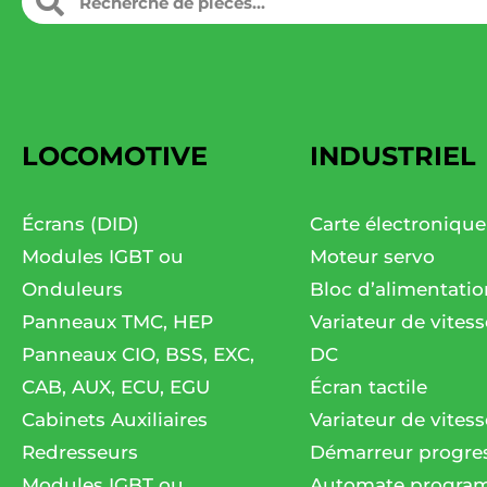
LOCOMOTIVE
INDUSTRIEL
Écrans (DID)
Carte électronique
Modules IGBT ou
Moteur servo
Onduleurs
Bloc d’alimentatio
Panneaux TMC, HEP
Variateur de vites
Panneaux CIO, BSS, EXC,
DC
CAB, AUX, ECU, EGU
Écran tactile
Cabinets Auxiliaires
Variateur de vitess
Redresseurs
Démarreur progres
Modules IGBT ou
Automate progra