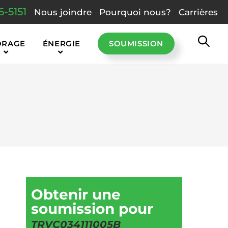
6-5151
Nous joindre
Pourquoi nous?
Carrières
ORAGE
ÉNERGIE
SOUMISSION
Obtenir une
soumission pour
TRVC034111005B