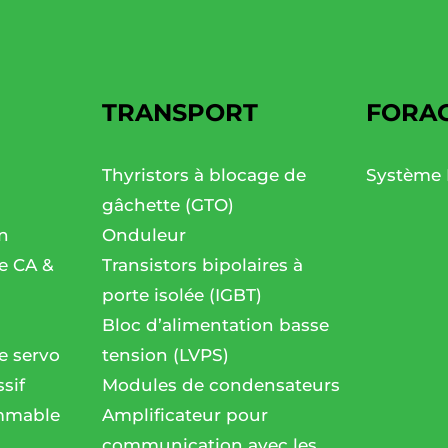
TRANSPORT
FORA
Thyristors à blocage de
Système 
gâchette (GTO)
n
Onduleur
se CA &
Transistors bipolaires à
porte isolée (IGBT)
Bloc d’alimentation basse
e servo
tension (LVPS)
sif
Modules de condensateurs
mmable
Amplificateur pour
communication avec les