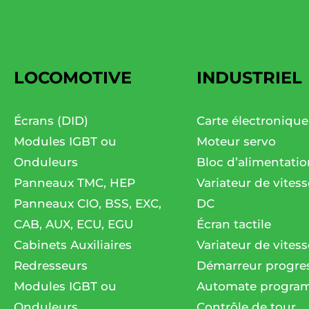
LOCOMOTIVE
INDUSTRIEL
Écrans (DID)
Carte électronique
Modules IGBT ou
Moteur servo
Onduleurs
Bloc d’alimentatio
Panneaux TMC, HEP
Variateur de vites
Panneaux CIO, BSS, EXC,
DC
CAB, AUX, ECU, EGU
Écran tactile
Cabinets Auxiliaires
Variateur de vitess
Redresseurs
Démarreur progres
Modules IGBT ou
Automate progra
Onduleurs
Contrôle de tour