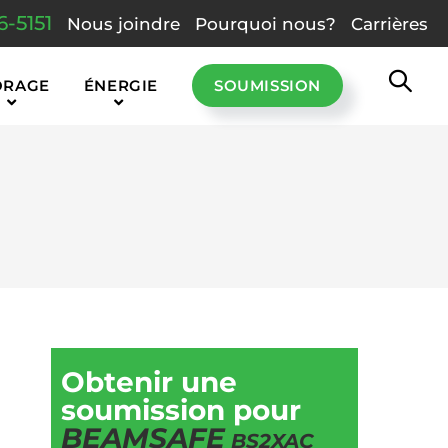
6-5151
Nous joindre
Pourquoi nous?
Carrières
ORAGE
ÉNERGIE
SOUMISSION
Obtenir une
soumission pour
BEAMSAFE
BS2XAC