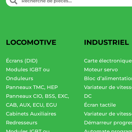
LOCOMOTIVE
INDUSTRIEL
Écrans (DID)
Carte électronique
Modules IGBT ou
Moteur servo
Onduleurs
Bloc d’alimentatio
Panneaux TMC, HEP
Variateur de vites
Panneaux CIO, BSS, EXC,
DC
CAB, AUX, ECU, EGU
Écran tactile
Cabinets Auxiliaires
Variateur de vitess
Redresseurs
Démarreur progres
Modules IGBT ou
Automate progra