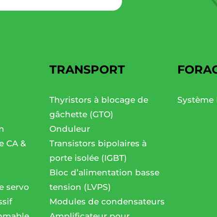
TRANSPORT
FORA
Thyristors à blocage de
Système 
gâchette (GTO)
n
Onduleur
se CA &
Transistors bipolaires à
porte isolée (IGBT)
Bloc d’alimentation basse
e servo
tension (LVPS)
sif
Modules de condensateurs
mmable
Amplificateur pour