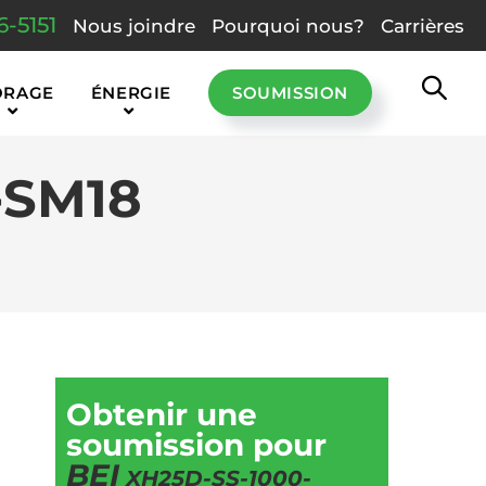
6-5151
Nous joindre
Pourquoi nous?
Carrières
ORAGE
ÉNERGIE
SOUMISSION
-SM18
Obtenir une
soumission pour
BEI
XH25D-SS-1000-