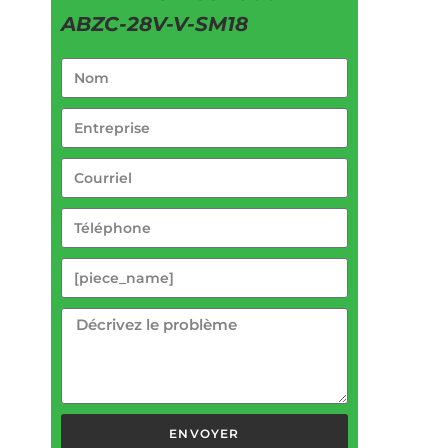
ABZC-28V-V-SM18
ENVOYER