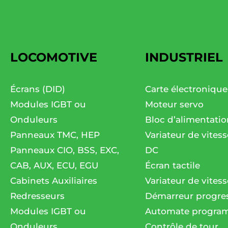
LOCOMOTIVE
INDUSTRIEL
Écrans (DID)
Carte électronique
Modules IGBT ou
Moteur servo
Onduleurs
Bloc d’alimentatio
Panneaux TMC, HEP
Variateur de vites
Panneaux CIO, BSS, EXC,
DC
CAB, AUX, ECU, EGU
Écran tactile
Cabinets Auxiliaires
Variateur de vitess
Redresseurs
Démarreur progres
Modules IGBT ou
Automate progra
Onduleurs
Contrôle de tour