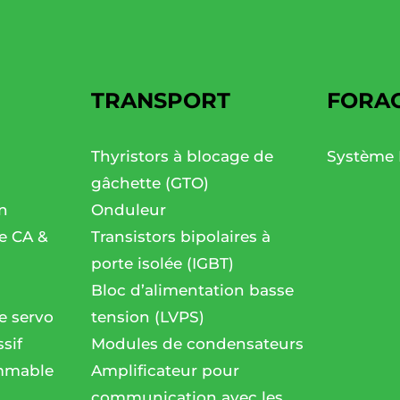
TRANSPORT
FORA
Thyristors à blocage de
Système 
gâchette (GTO)
n
Onduleur
se CA &
Transistors bipolaires à
porte isolée (IGBT)
Bloc d’alimentation basse
e servo
tension (LVPS)
sif
Modules de condensateurs
mmable
Amplificateur pour
communication avec les