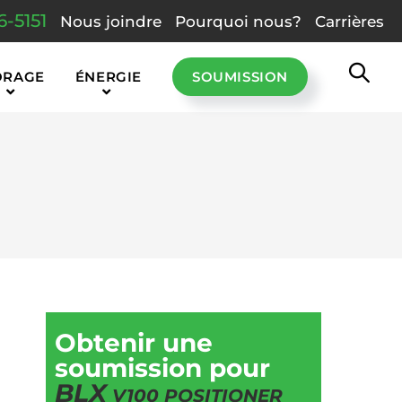
6-5151
Nous joindre
Pourquoi nous?
Carrières
ORAGE
ÉNERGIE
SOUMISSION
Obtenir une
soumission pour
BLX
V100 POSITIONER