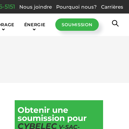
6-5151
Nous joindre
Pourquoi nous?
Carrières
ORAGE
ÉNERGIE
SOUMISSION
Obtenir une
soumission pour
CYBELEC
V-SAC-