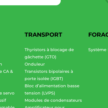
TRANSPORT
FORA
Thyristors à blocage de
Système 
gâchette (GTO)
n
Onduleur
se CA &
Transistors bipolaires à
porte isolée (IGBT)
Bloc d’alimentation basse
e servo
tension (LVPS)
sif
Modules de condensateurs
mmable
Amplificateur pour