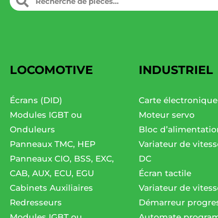
LOCOMOTIVE
INDUSTRIEL
Écrans (DID)
Carte électronique
Modules IGBT ou
Moteur servo
Onduleurs
Bloc d’alimentatio
Panneaux TMC, HEP
Variateur de vites
Panneaux CIO, BSS, EXC,
DC
CAB, AUX, ECU, EGU
Écran tactile
Cabinets Auxiliaires
Variateur de vitess
Redresseurs
Démarreur progres
Modules IGBT ou
Automate progra