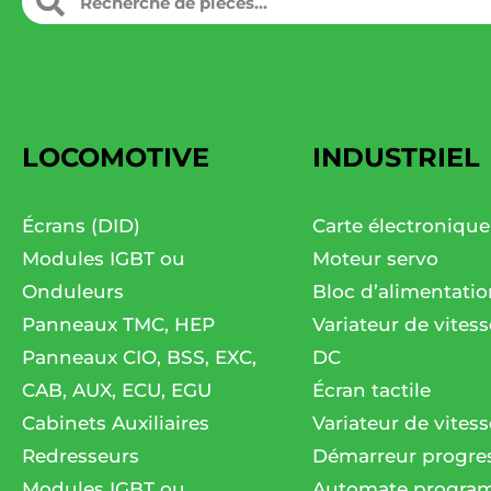
LOCOMOTIVE
INDUSTRIEL
Écrans (DID)
Carte électronique
Modules IGBT ou
Moteur servo
Onduleurs
Bloc d’alimentatio
Panneaux TMC, HEP
Variateur de vites
Panneaux CIO, BSS, EXC,
DC
CAB, AUX, ECU, EGU
Écran tactile
Cabinets Auxiliaires
Variateur de vitess
Redresseurs
Démarreur progres
Modules IGBT ou
Automate progra