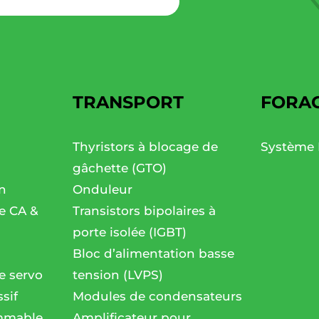
TRANSPORT
FORA
Thyristors à blocage de
Système 
gâchette (GTO)
n
Onduleur
se CA &
Transistors bipolaires à
porte isolée (IGBT)
Bloc d’alimentation basse
e servo
tension (LVPS)
sif
Modules de condensateurs
mmable
Amplificateur pour