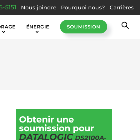
6-5151
Nous joindre
Pourquoi nous?
Carrières
ORAGE
ÉNERGIE
SOUMISSION
Obtenir une
soumission pour
DATALOGIC
DS2100A-