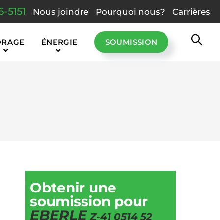
6-5151
Nous joindre
Pourquoi nous?
Carrières
ORAGE
ÉNERGIE
SOUMISSION
Obtenir une
soumission pour
EBERLE
Z-41 0514 52