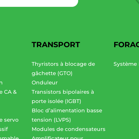
TRANSPORT
FORA
Thyristors à blocage de
Système 
gâchette (GTO)
n
Onduleur
se CA &
Transistors bipolaires à
porte isolée (IGBT)
Bloc d’alimentation basse
e servo
tension (LVPS)
sif
Modules de condensateurs
mmable
Amplificateur pour