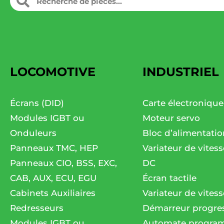
LOCOMOTIVE
INDUSTRIEL
Écrans (DID)
Carte électronique
Modules IGBT ou
Moteur servo
Onduleurs
Bloc d’alimentatio
Panneaux TMC, HEP
Variateur de vites
Panneaux CIO, BSS, EXC,
DC
CAB, AUX, ECU, EGU
Écran tactile
Cabinets Auxiliaires
Variateur de vitess
Redresseurs
Démarreur progres
Modules IGBT ou
Automate progra