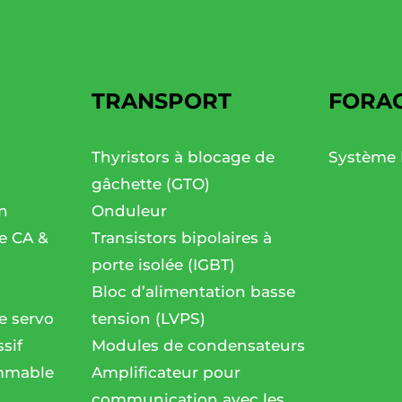
TRANSPORT
FORA
Thyristors à blocage de
Système 
gâchette (GTO)
n
Onduleur
se CA &
Transistors bipolaires à
porte isolée (IGBT)
Bloc d’alimentation basse
e servo
tension (LVPS)
sif
Modules de condensateurs
mmable
Amplificateur pour
communication avec les