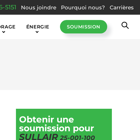
6-5151
Nous joindre
Pourquoi nous?
Carrières
ORAGE
ÉNERGIE
SOUMISSION
Obtenir une
soumission pour
SULLAIR
25-001-100