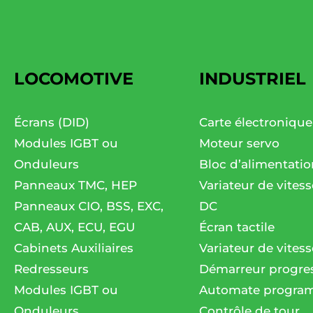
LOCOMOTIVE
INDUSTRIEL
Écrans (DID)
Carte électronique
Modules IGBT ou
Moteur servo
Onduleurs
Bloc d’alimentatio
Panneaux TMC, HEP
Variateur de vites
Panneaux CIO, BSS, EXC,
DC
CAB, AUX, ECU, EGU
Écran tactile
Cabinets Auxiliaires
Variateur de vitess
Redresseurs
Démarreur progres
Modules IGBT ou
Automate progra
Onduleurs
Contrôle de tour